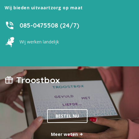
Wij bieden uitvaartzorg op maat
085-0475508 (24/7)
Wij werken landelijk
Troostbox
BESTEL NU
Meer weten