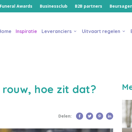
Funeral Awards
Businessclub
B2B partners
Beursage
Home
Inspiratie
Leveranciers
Uitvaart regelen
Me
 rouw, hoe zit dat?
Delen: