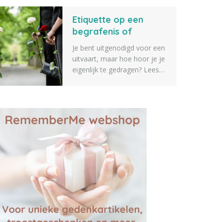
verschillende tips voor
Etiquette op een
geschenken die je kunt
geven aan iemand die een
begrafenis of
dierbare verkoren is. Zeker
crematie
Je bent uitgenodigd voor een
weten dat er iets tussen zit
uitvaart, maar hoe hoor je je
wat je geschikt vindt.
eigenlijk te gedragen? Lees
alles over etiquette op een
begrafenis of crematie.