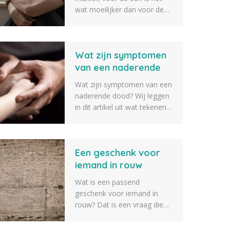
wat moeilijker dan voor de
ander om er weer een beetje
bovenop te komen. Een
goed rouwproces kan hier bij
Wat zijn symptomen
helpen. Wij hebben daarom
een lijst opgesteld met 10
van een naderende
rouwverwerking tips om je
dood?
Wat zijn symptomen van een
hierbij te helpen.
naderende dood? Wij leggen
in dit artikel uit wat tekenen
zijn van iemand die op
sterven ligt en bijna gaat
overlijden. Zo weet je als
Een geschenk voor
naaste iets beter wat er gaat
gebeuren als iemand op
iemand in rouw
sterven ligt.
Wat is een passend
geschenk voor iemand in
rouw? Dat is een vraag die
we vaak voorbij zien komen.
Daarom geven we tien