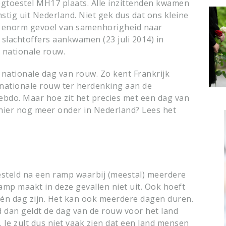
iegtoestel MH17 plaats. Alle inzittenden kwamen
tig uit Nederland. Niet gek dus dat ons kleine
en enorm gevoel van samenhorigheid naar
slachtoffers aankwamen (23 juli 2014) in
 nationale rouw.
 nationale dag van rouw. Zo kent Frankrijk
 nationale rouw ter herdenking aan de
Hebdo. Maar hoe zit het precies met een dag van
 hier nog meer onder in Nederland? Lees het
esteld na een ramp waarbij (meestal) meerdere
amp maakt in deze gevallen niet uit. Ook hoeft
één dag zijn. Het kan ook meerdere dagen duren.
d dan geldt de dag van de rouw voor het land
. Je zult dus niet vaak zien dat een land mensen