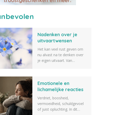
nbevolen
Nadenken over je
uitvaartwensen
Het kan veel rust geven om
nu alvast na te denken over
je eigen uitvaart. Van
de muziek en bloemen tot de
sfeer, de locatie en de
gastenlijst: elk detail draagt
Emotionele en
bij aan een afscheid dat echt
bij jou past. Lees meer.
lichamelijke reacties
na het overlijden van
Verdriet, boosheid,
een dierbare
vermoeidheid, schuldgevoel
of juist opluchting. In dit
artikel vertellen we over