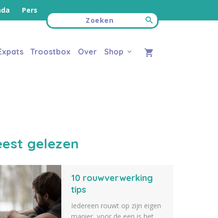
nda
Pers
Expats
Troostbox
Over
Shop
est gelezen
10 rouwverwerking
tips
Iedereen rouwt op zijn eigen
manier, voor de een is het