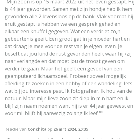
"Mijn zoon is op 15 maart 2022 uit het leven gestapt. Hij
is 44 jaar geworden. Samen met zijn hondje heb ik hem
gevonden alle 2 levensloos op de bank. Vlak voordat hij
eruit gestapt is hebben we een gesprek gehad en
elkaar een knuffel gegeven. Wat een verdriet zo,n
gebeurtenis geeft. Een groot gat in je moeder hart en
dat draag je mee voor de rest van je eigen leven. Je
beseft dat jou kind de rust gevonden heeft waar hij /zij
naar verlangde en dat moet jou de troost geven om
verder te gaan. Maar het geeft een gevoel van een
geamputeerd lichaamsdeel. Probeer zoveel mogelijk
afleiding te zoeken in een hobby of een wandeling. Iets
wat bij jou interesse past. Ik fotografeer. Ik hou van de
natuur. Maar mijn lieve zoon zit diep in m,n hart en ik
blijf zijn naam noemen want hij is er 44 jaar geweest en
voor mij blijft hij aanwezig zolang ik leef ""
Reactie van
Conchita
op
26 mrt 2024, 20:35