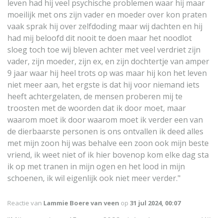
leven had hij veel psychische problemen waar hij maar
moeilijk met ons zijn vader en moeder over kon praten
vaak sprak hij over zelfdoding maar wij dachten en hij
had mij beloofd dit nooit te doen maar het noodlot
sloeg toch toe wij bleven achter met veel verdriet zijn
vader, zijn moeder, zijn ex, en zijn dochtertje van amper
9 jaar waar hij heel trots op was maar hij kon het leven
niet meer aan, het ergste is dat hij voor niemand iets
heeft achtergelaten, de mensen proberen mij te
troosten met de woorden dat ik door moet, maar
waarom moet ik door waarom moet ik verder een van
de dierbaarste personen is ons ontvallen ik deed alles
met mijn zoon hij was behalve een zoon ook mijn beste
vriend, ik weet niet of ik hier bovenop kom elke dag sta
ik op met tranen in mijn ogen en het lood in mijn
schoenen, ik wil eigenlijk ook niet meer verder."
Reactie van
Lammie Boere van veen
op
31 jul 2024, 00:07