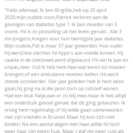
"Hallo allemaal, Ik ben Brigitte,heb op 25 april
2020,mijn oudste zoon,Patrick verloren aan de
gevolgen van diabetes type 1. Ik ben moeder van 3
zoons. Hii is zo plotseling uit het leven gerukt... Alle 3
mn jongens,kregen voor hun twintigste jaar diabetes.
Mijn oudste,Pat is maar 37 jaar geworden. Hoe ouder
hij werd,hoe slechter hii hypo's aan voelde komen. Hij
raakte in de ziektewet,werd afgekeurd. Hii viel te pas en
onpas,neer. Out.Ik heb hem heel wat keren bii moeten
brengen,of een ambulance moeten bellen. Hii werd
steeds onzekerder. Vier jaar geleden heb ik hem laten
gaan,hij ging na al die jaren toch op zichzelf wonen.
Had een leuk flatje,was er zo blij mee,maar ik heb altijd
een onderbuik gevoel gehad, dat dit ging gebeuren. Ik
vroeg hem regelmatig of hij wilde gaan samenwonen
met zijn vriendin in Brussel. Maar hij kon zich niet
binden. Na een aantal dagen met haar,wilde hii toch
weer naar zijn eigen huis. Maar t gaf mii meer rust,als