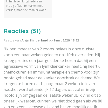
In het leven krijgt iedereen
vroeg of laat te maken met
verlies, maar de manier waarop
we rouwen is persoonlijk. Toch
heersen er hardnekkige
opvattingen over hoe dat
proces zou moeten verlopen. In
Reacties (51)
dit artikel doorbreken we tien
'ongeschreven regels' over
Reactie van
Anja Slingerland
op
9 mrt 2026, 13:52
rouwverwerking die je met een
gerust hart naast je neer mag
"Ik ben moeder van 2 zoons..helaas is onze oudste
leggen.
zoon een paar weken geleden op11feb overleden. Hij
kreeg precies een jaar geleden te horen dat hij een
agressieve vorm van lymfklierkanker heeft..hij heeft 6
chemokuren en immuumtherapie en chemo voor zijn
hoofd gehad maar de kanker doorbrak de chemo..We
kregen te horen dat hij nog maar 2 weken te leven
had..het werd uiteindelijk 12 dagen..wat zal er in zijn
hoofd zijn omgegaan de laatste weken🤷‍♂️Ik vind dit zo
oneerlijk waarom..kunnen we niet dood gaan als we 80
zijn en geen lijdensweg. Ik vind het zo moeilijk dat ik