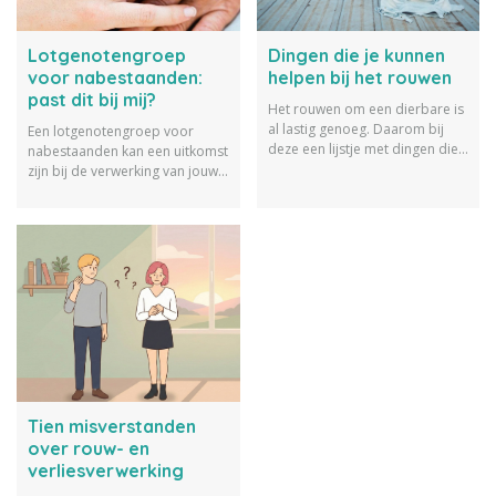
Lotgenotengroep
Dingen die je kunnen
voor nabestaanden:
helpen bij het rouwen
past dit bij mij?
Het rouwen om een dierbare is
al lastig genoeg. Daarom bij
Een lotgenotengroep voor
deze een lijstje met dingen die
nabestaanden kan een uitkomst
je kunnen helpen bij het
zijn bij de verwerking van jouw
rouwen.
verdriet. Lees hier alles over
wat een lotgenotengroep
inhoudt en ontdek of dit bij je
past of niet.
Tien misverstanden
over rouw- en
verliesverwerking