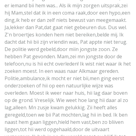
er iemand bii hem was... Als ik mijn zorgen uitsprak,zei
hij Mam,stel dat ik in een coma raak,door een hypo,een
ding,ik heb er dan zelf niets bewust van meegemaakt.
Ja,lekker dan Pat,dat gaat niet gebeuren dus. Dus wel.
Z'n broertjes konden hem niet bereiken,belde mij. Ik
dacht dat hii bii zijn vriendin was, Pat appte niet terug.
De politie werd gebeld,door miin jongste zoon. Ze
hebben Pat gevonden. Mam,zei mn jongste door de
telefoon,nu is hii echt overleden! Ik wist niet waar ik het
zoeken moest. In een waas naar Alkmaar gereden.
Politie,ambulance,ik mocht er niet bii,men ging eerst
onderzoeken of hii op een natuurlijke wijze was
overleden. Moest ik weer naar huis, hii lag daar boven
op de grond. Vreselijk. Wie weet hoe lang hii daar al zo
lag,alleen. Mn zusje kwam gelukkig. Zii heeft alles
geregeld,toen we bii Pat mochten,lag hii in bed. Ik ben
naast hem gaan liggen,hield hem vast,ben zo bliiven
liggen,tot hii werd opgehaald,door de uitvaart