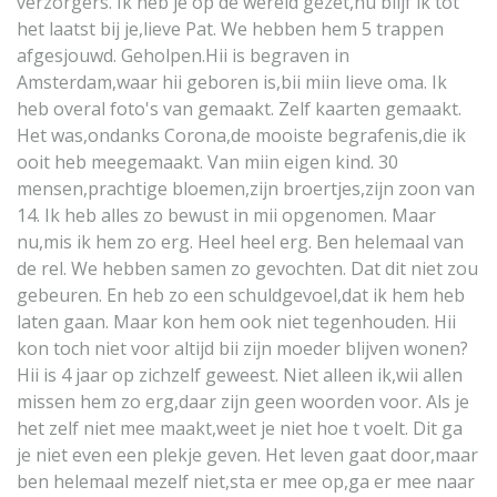
verzorgers. Ik heb je op de wereld gezet,nu blijf ik tot
het laatst bij je,lieve Pat. We hebben hem 5 trappen
afgesjouwd. Geholpen.Hii is begraven in
Amsterdam,waar hii geboren is,bii miin lieve oma. Ik
heb overal foto's van gemaakt. Zelf kaarten gemaakt.
Het was,ondanks Corona,de mooiste begrafenis,die ik
ooit heb meegemaakt. Van miin eigen kind. 30
mensen,prachtige bloemen,zijn broertjes,zijn zoon van
14. Ik heb alles zo bewust in mii opgenomen. Maar
nu,mis ik hem zo erg. Heel heel erg. Ben helemaal van
de rel. We hebben samen zo gevochten. Dat dit niet zou
gebeuren. En heb zo een schuldgevoel,dat ik hem heb
laten gaan. Maar kon hem ook niet tegenhouden. Hii
kon toch niet voor altijd bii zijn moeder blijven wonen?
Hii is 4 jaar op zichzelf geweest. Niet alleen ik,wii allen
missen hem zo erg,daar zijn geen woorden voor. Als je
het zelf niet mee maakt,weet je niet hoe t voelt. Dit ga
je niet even een plekje geven. Het leven gaat door,maar
ben helemaal mezelf niet,sta er mee op,ga er mee naar