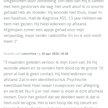
omgekomen door zelfdoding. Een deel van mij is samen
met hem gestorven die dag. Het voelt alsof ik zo enorm
gefaald heb als moeder. Hij woonde niet thuis, maar in
een fasehuis. Had de diagnose ASS. 1,5 jaar hebben we
hem niet gezien. Hij hield iedereen op afstand.
Afgelopen zomer een appje gehad voor mijn
verjaardag, maar verder radiostilte. En nu is ooit nooit
meer :("
Reactie van
Leontina
op
25 apr 2023, 16:28
"3 maanden geleden verloor ik mijn zoon van 34. Hij
woonde alleen en ze vonden hem dood op de grond. 10
jaren al had ik geen contact. Hij hield iedereen op
afstand. Zat in een identiteitscrisis. Psychische
kwetsbaarheid. Heel zwaar rouwproces van afwijzing
en verdriet. Nu h ij er niet meer is moet ik echt afscheid
nemen. Door het geloof dat we deelden weet ik dat ik
hem ooit terugzie. Het is een hoop die mij steunt en