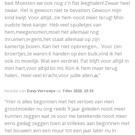
bed. Moesten we ook nog z'n flat leeghalen! Zwaar heel
zwaar. Het is gewoon niet te bevatten. Gewoon mijn
kind kwijt. Voor altijd...zie hem nooit meer terug! Miin
oudste lieve kanjer. Heb veel spulletjes van
hem,meegenomen,moet het allemaal nog
inruimen,ergens,het staat allemaal op zijn
kamertje,boven. Kan het niet opbrengen.... Voor ziin
broertjes,ze waren 6 handen op een buik,vind ik het
ook zo moeilijk. Wat een verdriet. Pat blijft voor altijd in
miin hart,voor altijd bii mii. Kon ik hem maar terug
halen... Heel veel kracht,voor jullie allen.🙏"
Reactie van
Davy Verroeye
op
7 dec 2020, 23:33
"Hier is alles begonnen met het verloes van men
grootmoeder nu ong reeds 9 jaar geleden nooit meer
kunnen zeggen wat ze voor me betekende nooit meer
eens gedag zeggen toen al stillekes aan begonnen met
het bouwen avn een muur tot een jaar later nu in