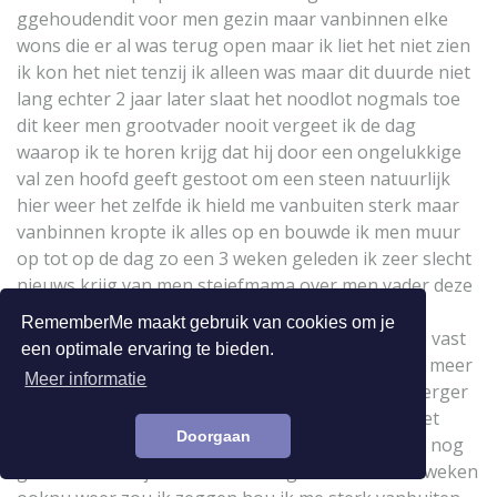
ggehoudendit voor men gezin maar vanbinnen elke
wons die er al was terug open maar ik liet het niet zien
ik kon het niet tenzij ik alleen was maar dit duurde niet
lang echter 2 jaar later slaat het noodlot nogmals toe
dit keer men grootvader nooit vergeet ik de dag
waarop ik te horen krijg dat hij door een ongelukkige
val zen hoofd geeft gestoot om een steen natuurlijk
hier weer het zelfde ik hield me vanbuiten sterk maar
vanbinnen kropte ik alles op en bouwde ik men muur
op tot op de dag zo een 3 weken geleden ik zeer slecht
nieuws krijg van men steiefmama over men vader deze
ligt in het ziekenhuis met leverkanker met lichte
RememberMe maakt gebruik van cookies om je
uitzaaingen echter enkele dagen latenr stellen ze vast
een optimale ervaring te bieden.
dat het zowel op zen rug longen zit en 1 nier niet meer
Meer informatie
werkt en nu enkele dagen terug is het zemf nog erger
want het zit blijkbaar op zen gehele lichaam en het
Doorgaan
ergste is ze kunnen niet eens zeggen hoelang hij nog
geeft wel dat hij er allezins al langer me zit dan 3 weken