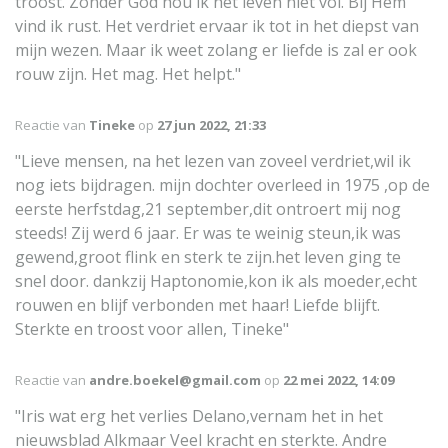
troost. Zonder God hou ik het leven niet vol. Bij Hem
vind ik rust. Het verdriet ervaar ik tot in het diepst van
mijn wezen. Maar ik weet zolang er liefde is zal er ook
rouw zijn. Het mag. Het helpt."
Reactie van
Tineke
op
27 jun 2022, 21:33
"Lieve mensen, na het lezen van zoveel verdriet,wil ik
nog iets bijdragen. mijn dochter overleed in 1975 ,op de
eerste herfstdag,21 september,dit ontroert mij nog
steeds! Zij werd 6 jaar. Er was te weinig steun,ik was
gewend,groot flink en sterk te zijn.het leven ging te
snel door. dankzij Haptonomie,kon ik als moeder,echt
rouwen en blijf verbonden met haar! Liefde blijft.
Sterkte en troost voor allen, Tineke"
Reactie van
andre.boekel@gmail.com
op
22 mei 2022, 14:09
"Iris wat erg het verlies Delano,vernam het in het
nieuwsblad Alkmaar Veel kracht en sterkte. Andre