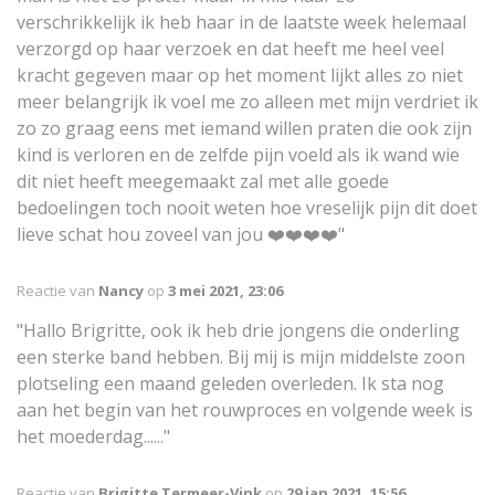
verschrikkelijk ik heb haar in de laatste week helemaal
verzorgd op haar verzoek en dat heeft me heel veel
kracht gegeven maar op het moment lijkt alles zo niet
meer belangrijk ik voel me zo alleen met mijn verdriet ik
zo zo graag eens met iemand willen praten die ook zijn
kind is verloren en de zelfde pijn voeld als ik wand wie
dit niet heeft meegemaakt zal met alle goede
bedoelingen toch nooit weten hoe vreselijk pijn dit doet
lieve schat hou zoveel van jou ❤️❤️❤️❤️"
Reactie van
Nancy
op
3 mei 2021, 23:06
"Hallo Brigritte, ook ik heb drie jongens die onderling
een sterke band hebben. Bij mij is mijn middelste zoon
plotseling een maand geleden overleden. Ik sta nog
aan het begin van het rouwproces en volgende week is
het moederdag......"
Reactie van
Brigitte Termeer-Vink
op
29 jan 2021, 15:56