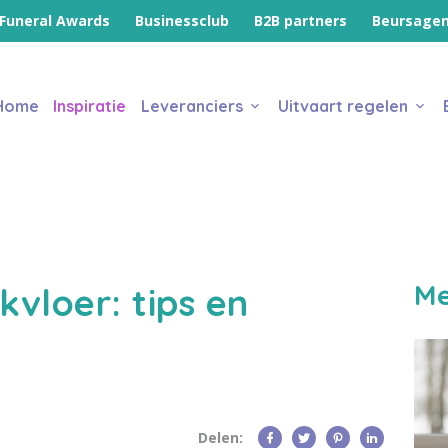
Funeral Awards
Businessclub
B2B partners
Beursage
Home
Inspiratie
Leveranciers
Uitvaart regelen
Me
vloer: tips en
Delen: