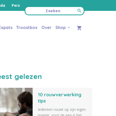
nda
Pers
Expats
Troostbox
Over
Shop
est gelezen
10 rouwverwerking
tips
Iedereen rouwt op zijn eigen
manier, voor de een is het