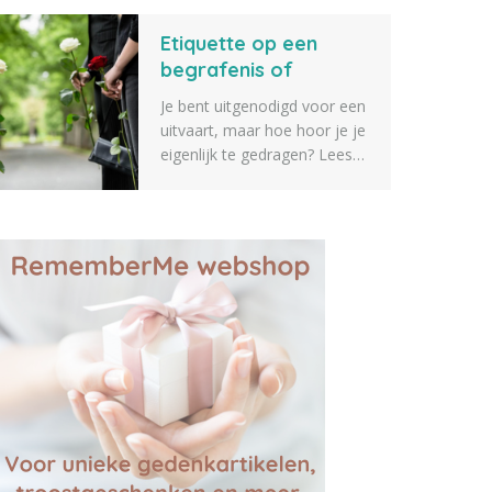
verschillende tips voor
Etiquette op een
geschenken die je kunt
geven aan iemand die een
begrafenis of
dierbare verkoren is. Zeker
crematie
Je bent uitgenodigd voor een
weten dat er iets tussen zit
uitvaart, maar hoe hoor je je
wat je geschikt vindt.
eigenlijk te gedragen? Lees
alles over etiquette op een
begrafenis of crematie.