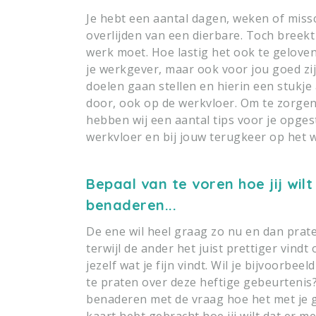
Je hebt een aantal dagen, weken of mis
overlijden van een dierbare. Toch breek
werk moet. Hoe lastig het ook te geloven 
je werkgever, maar ook voor jou goed zij
doelen gaan stellen en hierin een stukje
door, ook op de werkvloer. Om te zorgen da
hebben wij een aantal tips voor je opges
werkvloer en bij jouw terugkeer op het 
Bepaal van te voren hoe jij wil
benaderen...
De ene wil heel graag zo nu en dan prate
terwijl de ander het juist prettiger vindt
jezelf wat je fijn vindt. Wil je bijvoorb
te praten over deze heftige gebeurtenis? 
benaderen met de vraag hoe het met je ga
kaart hebt gebracht hoe jij wilt dat er 