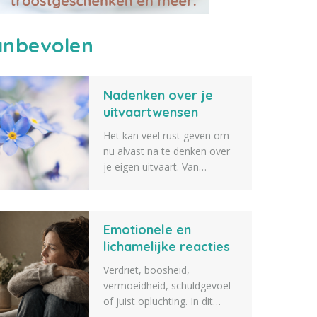
nbevolen
Nadenken over je
uitvaartwensen
Het kan veel rust geven om
nu alvast na te denken over
je eigen uitvaart. Van
de muziek en bloemen tot de
sfeer, de locatie en de
gastenlijst: elk detail draagt
Emotionele en
bij aan een afscheid dat echt
bij jou past. Lees meer.
lichamelijke reacties
na het overlijden van
Verdriet, boosheid,
een dierbare
vermoeidheid, schuldgevoel
of juist opluchting. In dit
artikel vertellen we over