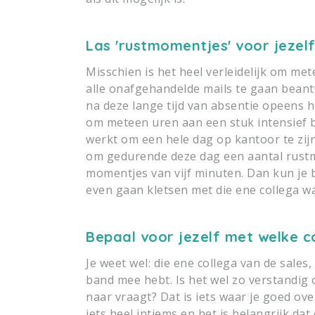
Las 'rustmomentjes' voor jezelf
Misschien is het heel verleidelijk om me
alle onafgehandelde mails te gaan beantw
na deze lange tijd van absentie opeens h
om meteen uren aan een stuk intensief bez
werkt om een hele dag op kantoor te zijn,
om gedurende deze dag een aantal rustmo
momentjes van vijf minuten. Dan kun je 
even gaan kletsen met die ene collega waar
Bepaal voor jezelf met welke co
Je weet wel: die ene collega van de sales
band mee hebt. Is het wel zo verstandig 
naar vraagt? Dat is iets waar je goed ov
iets heel intiems en het is belangrijk da