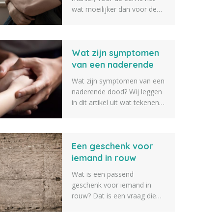
wat moeilijker dan voor de
ander om er weer een beetje
bovenop te komen. Een
goed rouwproces kan hier bij
Wat zijn symptomen
helpen. Wij hebben daarom
een lijst opgesteld met 10
van een naderende
rouwverwerking tips om je
dood?
Wat zijn symptomen van een
hierbij te helpen.
naderende dood? Wij leggen
in dit artikel uit wat tekenen
zijn van iemand die op
sterven ligt en bijna gaat
overlijden. Zo weet je als
Een geschenk voor
naaste iets beter wat er gaat
gebeuren als iemand op
iemand in rouw
sterven ligt.
Wat is een passend
geschenk voor iemand in
rouw? Dat is een vraag die
we vaak voorbij zien komen.
Daarom geven we tien