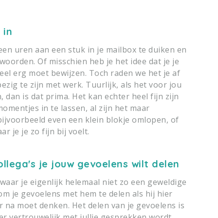
 in
teen uren aan een stuk in je mailbox te duiken en
oorden. Of misschien heb je het idee dat je je
eel erg moet bewijzen. Toch raden we het je af
ig te zijn met werk. Tuurlijk, als het voor jou
 dan is dat prima. Het kan echter heel fijn zijn
mentjes in te lassen, al zijn het maar
bijvoorbeeld even een klein blokje omlopen, of
 je je zo fijn bij voelt.
llega's je jouw gevoelens wilt delen
, waar je eigenlijk helemaal niet zo een geweldige
om je gevoelens met hem te delen als hij hier
er na moet denken. Het delen van je gevoelens is
t er vertrouwelijk met jullie gesprekken wordt