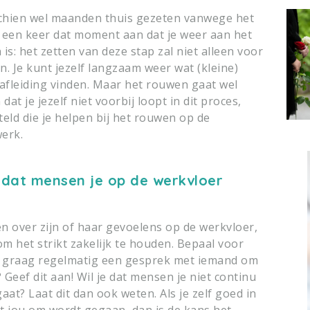
schien wel maanden thuis gezeten vanwege het
t een keer dat moment aan dat je weer aan het
is: het zetten van deze stap zal niet alleen voor
n. Je kunt jezelf langzaam weer wat (kleine)
 afleiding vinden. Maar het rouwen gaat wel
t je jezelf niet voorbij loopt in dit proces,
teld die je helpen bij het rouwen op de
werk.
t dat mensen je op de werkvloer
n over zijn of haar gevoelens op de werkvloer,
 om het strikt zakelijk te houden. Bepaal voor
eeld graag regelmatig een gesprek met iemand om
Geef dit aan! Wil je dat mensen je niet continu
at? Laat dit dan ook weten. Als je zelf goed in
met jou om wordt gegaan, dan is de kans het