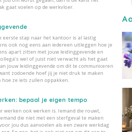
mak gaat voelen op de werkvloer.
Aa
inggevende
ie eerste stap naar het kantoor is al lastig
lgens ook nog eens aan iedereen uitleggen hoe je
eens apart zitten met jouw leidinggevende en
llega's wel of juist niet verwacht als het gaat
aan jouw leidinggevende om dit te communiceren
 want zodoende hoef jij je niet druk te maken
 hoe ze iets zullen oppakken.
erken: bepaal je eigen tempo
ur werken ook werken is. Iemand die rouwt,
iemand die niet met een sterfgeval te maken
 voor jou dus aanvoelen als een zware werkdag
 erg. En nee, het is ook niet erg om dit aan te