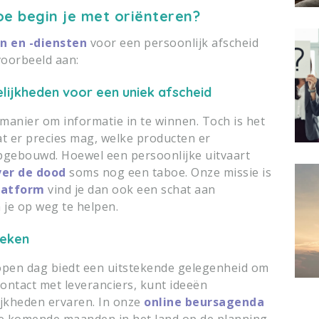
oe begin je met oriënteren?
n en -diensten
voor een persoonlijk afscheid
voorbeeld aan:
lijkheden voor een uniek afscheid
manier om informatie in te winnen. Toch is het
at er precies mag, welke producten er
opgebouwd. Hoewel een persoonlijke uitvaart
ver de dood
soms nog een taboe. Onze missie is
latform
vind je dan ook een schat aan
 je op weg te helpen.
oeken
open dag biedt een uitstekende gelegenheid om
 contact met leveranciers, kunt ideeën
ijkheden ervaren. In onze
online beursagenda
 de komende maanden in het land op de planning