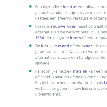
Een bijzondere
locatie
: een uitvaart ho
plaats te vinden. Er zijn tal van inspire
kasteel, een sfeervol restaurant of zelf
Passend
rouwvervoer
: naast de tradit
alternatieven die wellicht beter bij je p
1964
, een elegante
koets
of een compa
De
kist
, een
mand
of een
wade
: de ui
gepersonaliseerd. Daarnaast wordt er 
alternatieven, zoals een handgevlochte
lijkwade.
Persoonlijke muziek:
muziek
kan een mo
afscheid. Naast het afspelen van besta
Er zijn bijvoorbeeld muzikanten, zoals
L
verhaal een geheel nieuw lied schrijve
uitvaartdienst.