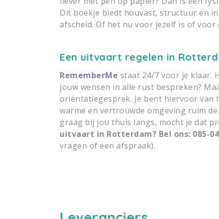
liever met pen op papier? Dan is een fys
Dit boekje biedt houvast, structuur en i
afscheid. Of het nu voor jezelf is of voor
Een uitvaart regelen in Rotter
RememberMe
staat 24/7 voor je klaar. 
jouw wensen in alle rust bespreken? Maa
oriëntatiegesprek. Je bent hiervoor van
warme en vertrouwde omgeving ruim de t
graag bij jou thuis langs, mocht je dat p
uitvaart in Rotterdam?
Bel ons: 085-0
vragen of een afspraak).
Leveranciers