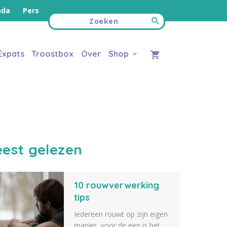
nda
Pers
Expats
Troostbox
Over
Shop
est gelezen
10 rouwverwerking
tips
Iedereen rouwt op zijn eigen
manier, voor de een is het