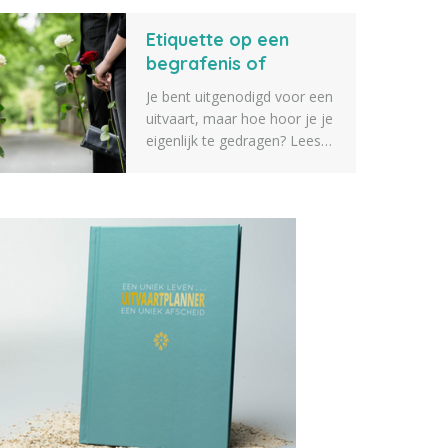
verschillende tips voor
Etiquette op een
geschenken die je kunt
geven aan iemand die een
begrafenis of
dierbare verkoren is. Zeker
crematie
Je bent uitgenodigd voor een
weten dat er iets tussen zit
uitvaart, maar hoe hoor je je
wat je geschikt vindt.
eigenlijk te gedragen? Lees
alles over etiquette op een
begrafenis of crematie.