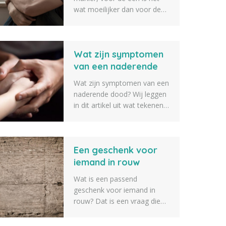
wat moeilijker dan voor de
ander om er weer een beetje
bovenop te komen. Een
goed rouwproces kan hier bij
Wat zijn symptomen
helpen. Wij hebben daarom
een lijst opgesteld met 10
van een naderende
rouwverwerking tips om je
dood?
Wat zijn symptomen van een
hierbij te helpen.
naderende dood? Wij leggen
in dit artikel uit wat tekenen
zijn van iemand die op
sterven ligt en bijna gaat
overlijden. Zo weet je als
Een geschenk voor
naaste iets beter wat er gaat
gebeuren als iemand op
iemand in rouw
sterven ligt.
Wat is een passend
geschenk voor iemand in
rouw? Dat is een vraag die
we vaak voorbij zien komen.
Daarom geven we tien