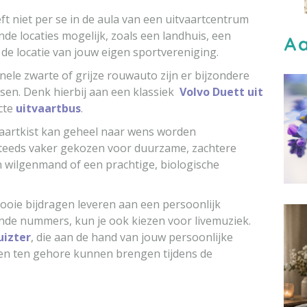
eft niet per se in de aula van een uitvaartcentrum
rende locaties mogelijk, zoals een landhuis, een
Aa
s de locatie van jouw eigen sportvereniging.
ionele zwarte of grijze rouwauto zijn er bijzondere
assen. Denk hierbij aan een klassiek
Volvo Duett uit
cte
uitvaartbus
.
tvaartkist kan geheel naar wens worden
steeds vaker gekozen voor duurzame, zachtere
n wilgenmand of een prachtige, biologische
oie bijdragen leveren aan een persoonlijk
ande nummers, kun je ook kiezen voor livemuziek.
uizter
, die aan de hand van jouw persoonlijke
n en ten gehore kunnen brengen tijdens de