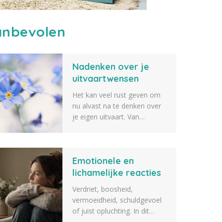
nbevolen
Nadenken over je
uitvaartwensen
Het kan veel rust geven om
nu alvast na te denken over
je eigen uitvaart. Van
de muziek en bloemen tot de
sfeer, de locatie en de
gastenlijst: elk detail draagt
Emotionele en
bij aan een afscheid dat echt
bij jou past. Lees meer.
lichamelijke reacties
na het overlijden van
Verdriet, boosheid,
een dierbare
vermoeidheid, schuldgevoel
of juist opluchting. In dit
artikel vertellen we over