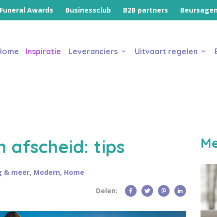
Funeral Awards
Businessclub
B2B partners
Beursage
Home
Inspiratie
Leveranciers
Uitvaart regelen
Me
 afscheid: tips
g & meer
,
Modern
,
Home
Delen: