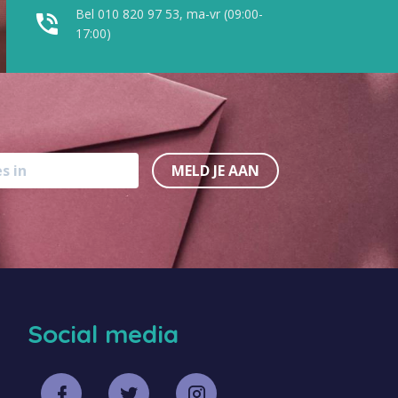
Bel 010 820 97 53, ma-vr (09:00-
17:00)
MELD JE AAN
Social media