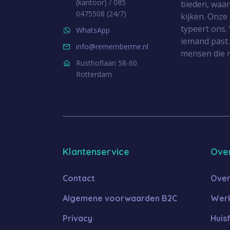
(kantoor) / 085
bieden, waa
0475508 (24/7)
kijken. Onze
typeert ons. 
WhatsApp
iemand past.
info@rememberme.nl
mensen die 
Rusthoflaan 58-60
Rotterdam
Klantenservice
Ove
Contact
Over
Algemene voorwaarden B2C
Werk
Privacy
Huis