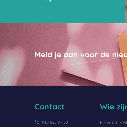
Meld je aan voor de nie
Contact
Wie zi
010 820 97 53
RememberMe.n