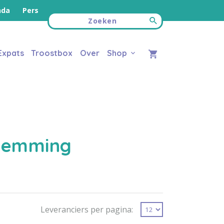
nda
Pers
Expats
Troostbox
Over
Shop
temming
Leveranciers per pagina: