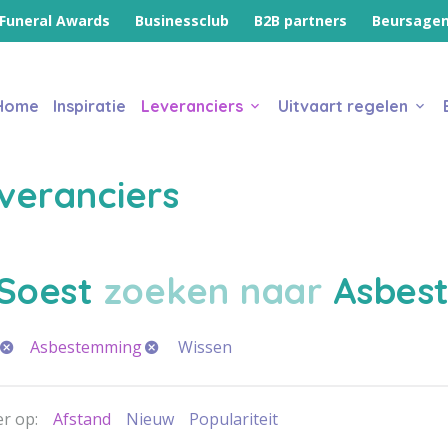
Funeral Awards
Businessclub
B2B partners
Beursage
Home
Inspiratie
Leveranciers
Uitvaart regelen
veranciers
Soest
zoeken naar
Asbes
Asbestemming
Wissen
r op:
Afstand
Nieuw
Populariteit