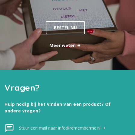
BESTEL NU
Meer weten
Vragen?
Hulp nodig bij het vinden van een product? Of
andere vragen?
Stuur een mail naar info@rememberme.nl