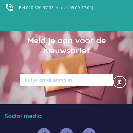
Bel 010 820 97 53, ma-vr (09:00-17:00)
Meld je aan voor de
nieuwsbrief
MELD
JE
AAN
Social media