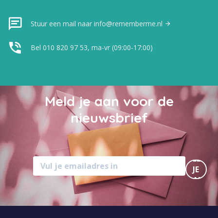
Stuur een mail naar info@rememberme.nl
Bel 010 820 97 53, ma-vr (09:00-17:00)
Meld je aan voor de
nieuwsbrief
MELD
JE
AAN