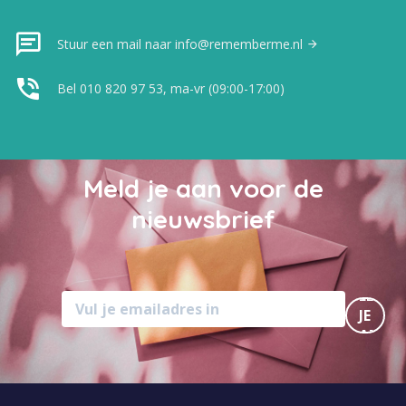
Stuur een mail naar info@rememberme.nl
Bel 010 820 97 53, ma-vr (09:00-17:00)
Meld je aan voor de
nieuwsbrief
MELD
JE
AAN