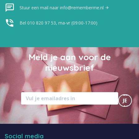
Stuur een mail naar info@rememberme.nl
Bel 010 820 97 53, ma-vr (09:00-17:00)
Meld je aan voor de
nieuwsbrief
MELD
JE
AAN
Social media