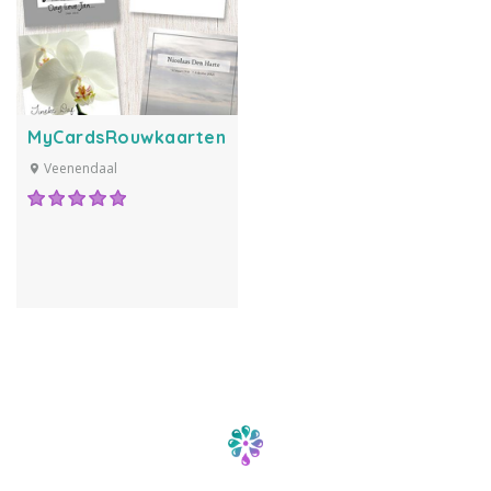
MyCardsRouwkaarten.nl
Veenendaal