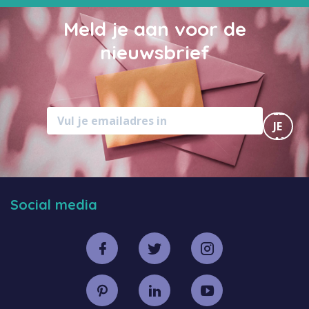
Meld je aan voor de
nieuwsbrief
MELD
JE
AAN
Social media