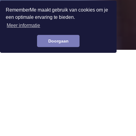
RememberMe maakt gebruik van cookies om je
een optimale ervaring te bieden.
Meer informatie
Doorgaan
Terug naar business club
Bijeenkomst 13 juni 2017 in
landgoed Te Werve
Op 13 juni was de kick-off bijeenkomst op het
prachtige
landgoed Te Werve
in Rijswijk. In totaal
waren 56 bedrijven bij deze kick-off bijeenkomst
aanwezig die vooral in het teken stond van
kennismaking. Het was een fantastisch mooie dag
waarop we elkaar beter hebben leren kennen en de