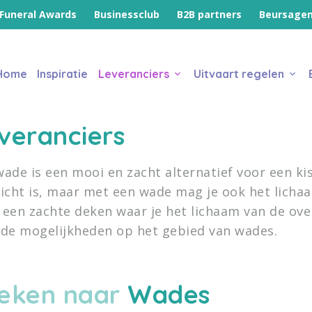
Funeral Awards
Businessclub
B2B partners
Beursage
Home
Inspiratie
Leveranciers
Uitvaart regelen
veranciers
wade is een mooi en zacht alternatief voor een ki
licht is, maar met een wade mag je ook het licha
 een zachte deken waar je het lichaam van de over
 de mogelijkheden op het gebied van wades.
eken naar
Wades