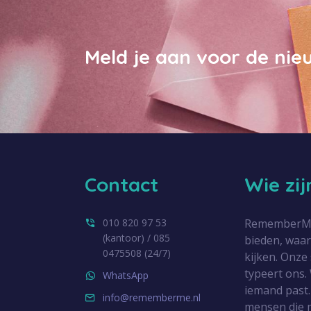
Meld je aan voor de nie
Contact
Wie zi
010 820 97 53
RememberMe.n
(kantoor) / 085
bieden, waa
0475508 (24/7)
kijken. Onze
typeert ons. 
WhatsApp
iemand past.
info@rememberme.nl
mensen die 