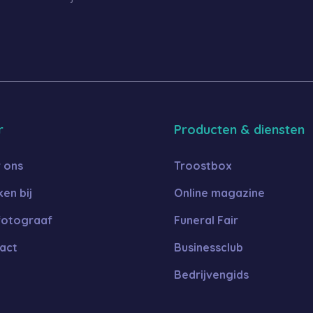
r
Producten & diensten
 ons
Troostbox
en bij
Online magazine
fotograaf
Funeral Fair
act
Businessclub
Bedrijvengids