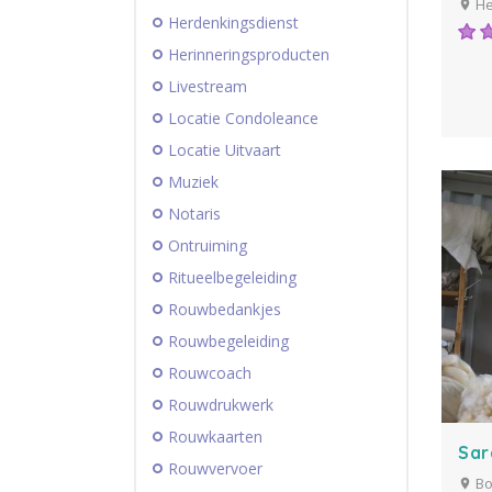
He
Herdenkingsdienst
Herinneringsproducten
Livestream
Locatie Condoleance
Locatie Uitvaart
Muziek
Notaris
Ontruiming
Ritueelbegeleiding
Rouwbedankjes
Rouwbegeleiding
Rouwcoach
Rouwdrukwerk
Rouwkaarten
Sar
Rouwvervoer
Bo