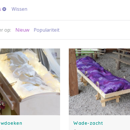
s
Wissen
r op:
Nieuw
Populariteit
uwdoeken
Wade-zacht