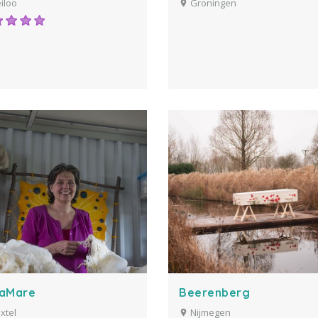
iloo
Groningen
aMare
Beerenberg
xtel
Nijmegen