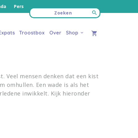
nda
Pers
Expats
Troostbox
Over
Shop
st. Veel mensen denken dat een kist
am omhullen. Een wade is als het
ledene inwikkelt. Kijk hieronder