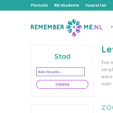
Plantools
RM Akademie
Funeral Fair
Le
Stad
Een 
verp
ware
naar
ZOEKEN
zo