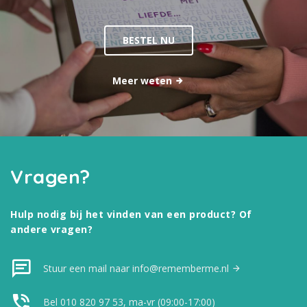
BESTEL NU
Meer weten
Vragen?
Hulp nodig bij het vinden van een product? Of
andere vragen?
Stuur een mail naar info@rememberme.nl
Bel 010 820 97 53, ma-vr (09:00-17:00)