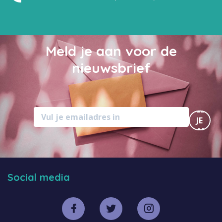
Meld je aan voor de
nieuwsbrief
MELD
JE
AAN
Social media