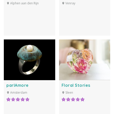
Alphen aan den Rijn
Venray
parlAmore
Floral Stories
Amsterdam
Sleen