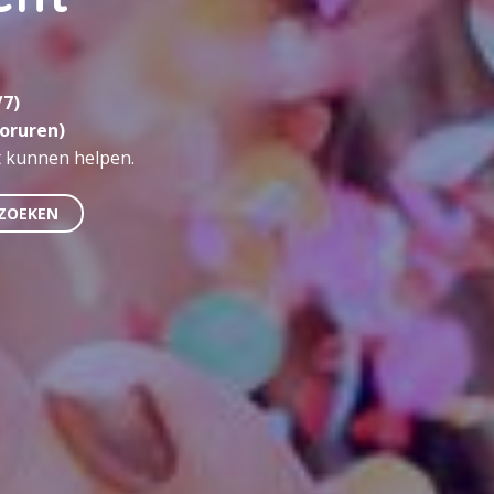
/7)
oruren)
rt kunnen helpen.
ZOEKEN