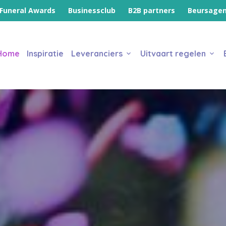
Funeral Awards
Businessclub
B2B partners
Beursage
Home
Inspiratie
Leveranciers
Uitvaart regelen