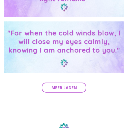
"For when the cold winds blow, I
will close my eyes calmly,
knowing I am anchored to you."
MEER LADEN