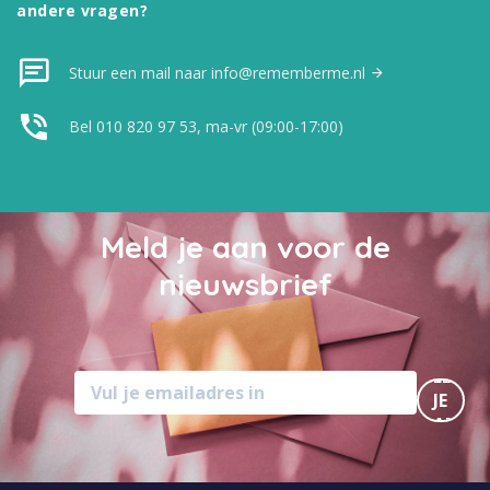
andere vragen?
Stuur een mail naar info@rememberme.nl
Bel 010 820 97 53, ma-vr (09:00-17:00)
Meld je aan voor de
nieuwsbrief
MELD
JE
AAN