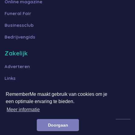
Online magazine
Funeral Fair
Businessclub
Bedrijvengids
Zakelijk
Adverteren
Links
Algemene voorwaarden B2B
RememberMe maakt gebruik van cookies om je
Algemene voorwaarden FFOT
een optimale ervaring te bieden.
Meer informatie
Doorgaan
© 2023 RememberMe.nl | ALL RIGHTS RESERVED