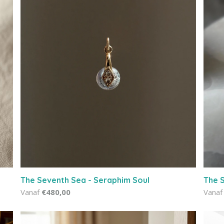
The Seventh Sea - Seraphim Soul
The S
Vanaf
€480,00
Vanaf