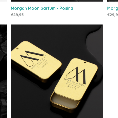
Morgan Moon parfum - Posina
Morg
€29,95
€29,