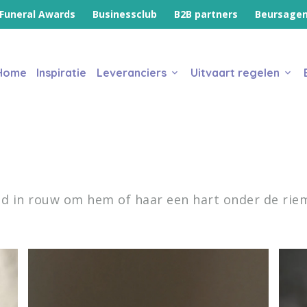
Funeral Awards
Businessclub
B2B partners
Beursage
Home
Inspiratie
Leveranciers
Uitvaart regelen
 in rouw om hem of haar een hart onder de riem