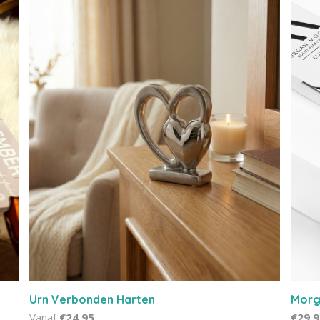
Urn Verbonden Harten
Morg
Vanaf
€24,95
€29,