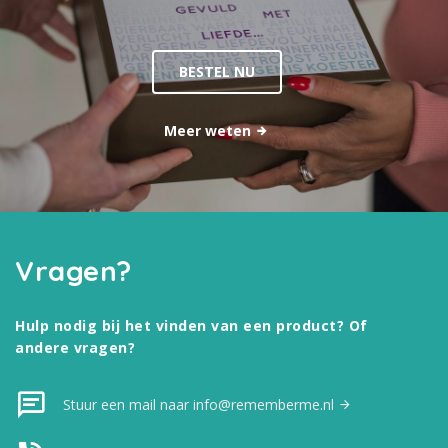
BESTEL NU
Meer weten
Vragen?
Hulp nodig bij het vinden van een product? Of
andere vragen?
Stuur een mail naar info@rememberme.nl