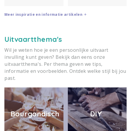
uren kunt praten, samen
aan? Beide mogelijkheden
herinneringen maakt en die ook
hebben hun eigen sfeer,
op moeilijke momenten naast
voordelen en praktische
Meer inspiratie en informatie artikelen
je blijft staan. Vriendschap
aandachtspunten. Lees meer.
maakt het leven mooier en
verdient het om gevierd te
worden.
Uitvaartthema's
Wil je weten hoe je een persoonlijke uitvaart
invulling kunt geven? Bekijk dan eens onze
uitvaartthema's. Per thema geven we tips,
informatie en voorbeelden. Ontdek welke stijl bij jou
past.
Bourgondisch
DIY