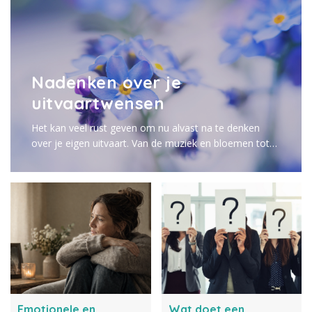
Nadenken over je
uitvaartwensen
Het kan veel rust geven om nu alvast na te denken
over je eigen uitvaart. Van de muziek en bloemen tot
de sfeer, de locatie en de gastenlijst: elk detail draagt
bij aan een afscheid dat echt bij jou past. Lees meer.
Emotionele en
Wat doet een