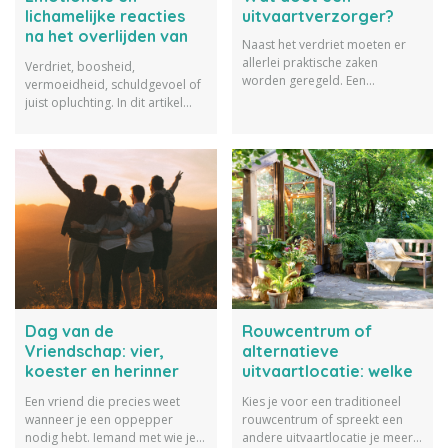
lichamelijke reacties
uitvaartverzorger?
na het overlijden van
Naast het verdriet moeten er
een dierbare
allerlei praktische zaken
Verdriet, boosheid,
worden geregeld. Een
vermoeidheid, schuldgevoel of
uitvaartverzorger helpt je
juist opluchting. In dit artikel
hierbij en begeleidt je tijdens
vertellen we over
het hele proces: van de eerste
veelvoorkomende emotionele
verzorging van de overledene
en lichamelijke reacties na het
tot en met de dag van de
overlijden van een dierbare.
uitvaart. Maar wat doet een
uitvaartverzorger precies? En
ben je verplicht om er een in te
schakelen? In dit artikel lees je
alles wat je moet weten.
Dag van de
Rouwcentrum of
Vriendschap: vier,
alternatieve
koester en herinner
uitvaartlocatie: welke
vriendschap
keuze past het beste?
Een vriend die precies weet
Kies je voor een traditioneel
wanneer je een oppepper
rouwcentrum of spreekt een
nodig hebt. Iemand met wie je
andere uitvaartlocatie je meer