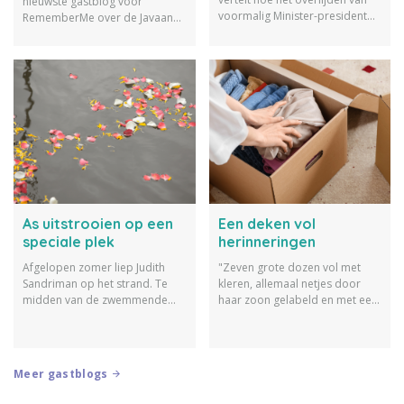
nieuwste gastblog voor
voormalig Minister-president
RememberMe over de Javaanse
Dries van Agt haar herinnert
overlijdensrituelen en de
aan het overlijden van een
oorsprong hiervan.
collega die ook koos voor
euthanasie.
As uitstrooien op een
Een deken vol
speciale plek
herinneringen
Afgelopen zomer liep Judith
"Zeven grote dozen vol met
Sandriman op het strand. Te
kleren, allemaal netjes door
midden van de zwemmende
haar zoon gelabeld en met een
kinderen en ouders zag ze
touwtje dichtgebonden, omdat
iemand de as van een dierbare
ze anders niet dicht blijven
uitstrooien. Dit inspireerde
zitten." Marieke Moerman
haar om te schrijven over het
vertelt hoe zij hier uiteindelijk
Meer gastblogs
uitstrooien van de as op een
een mooie deken vol
special plek.
herinneringen van heeft