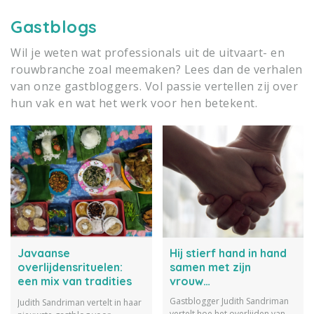
Gastblogs
Wil je weten wat professionals uit de uitvaart- en
rouwbranche zoal meemaken? Lees dan de verhalen
van onze gastbloggers. Vol passie vertellen zij over
hun vak en wat het werk voor hen betekent.
Javaanse
Hij stierf hand in hand
overlijdensrituelen:
samen met zijn
een mix van tradities
vrouw…
en invloeden van
Gastblogger Judith Sandriman
Judith Sandriman vertelt in haar
buitenaf
vertelt hoe het overlijden van