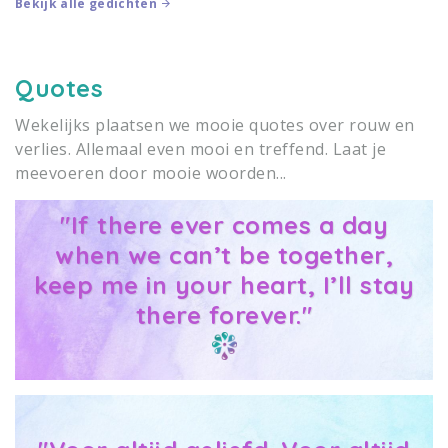
Bekijk alle gedichten
zachte bries, een
bent, maar omdat ik nog
zonnestraal... Door al die
altijd van je hou.
mooie herinneringen, blijf jij
RememberMe
Quotes
verweven in mijn verhaal. Al
kan ik je niet meer
Wekelijks plaatsen we mooie quotes over rouw en
omarmen en klinkt je stem
verlies. Allemaal even mooi en treffend. Laat je
niet langer dichtbij. Jouw
meevoeren door mooie woorden...
liefde blijft mijn hart
verwarmen, jij leeft voor
altijd voort in mij&hellip;
"If there ever comes a day
RememberMe
when we can’t be together,
keep me in your heart, I’ll stay
there forever."