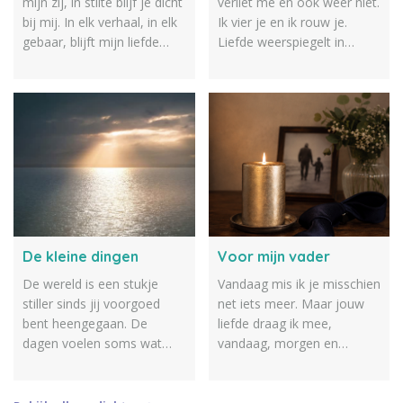
mijn zij, in stilte blijf je dicht
verliet me en ook weer niet.
bij mij. In elk verhaal, in elk
Ik vier je en ik rouw je.
gebaar, blijft mijn liefde
Liefde weerspiegelt in
voor jou bewaard.
verdriet. Ik zoek je en ik
RememberMe
vind je, want kwijt raak ik je
nooit. Je geleidt en labyrint
me. Dus afscheid?
Onvoltooid&hellip; Caroline
Duisings
De kleine dingen
Voor mijn vader
De wereld is een stukje
Vandaag mis ik je misschien
stiller sinds jij voorgoed
net iets meer. Maar jouw
bent heengegaan. De
liefde draag ik mee,
dagen voelen soms wat
vandaag, morgen en
killer, maar jouw warmte is
telkens weer. Ik brand een
niet tenietgedaan. Ik vind je
kaarsje, speciaal voor jou.
in de kleine dingen: een
Niet omdat je vergeten