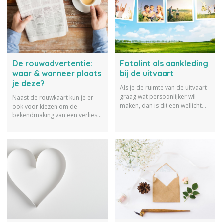
De rouwadvertentie:
Fotolint als aankleding
waar & wanneer plaats
bij de uitvaart
je deze?
Als je de ruimte van de uitvaart
graag wat persoonlijker wil
Naast de rouwkaart kun je er
maken, dan is dit een wellicht
ook voor kiezen om de
een goed idee: een fotolint als
bekendmaking van een verlies
aankleding bij de uitvaart.
te doen middels de
rouwadvertentie. Maar wanneer
& hoe doe je dit eigenlijk?