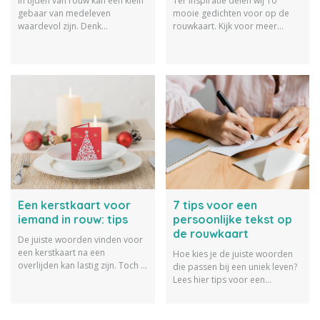
In tijden van rouw kan een klein
Ter inspiratie delen wij 10
gebaar van medeleven
mooie gedichten voor op de
waardevol zijn. Denk
rouwkaart. Kijk voor meer
bijvoorbeeld aan het versturen
gedichten over rouw en verlies
van een persoonlijke
op onze gedichtenpagina.
troostkaart. Maar wat schrijf je
nou eigenlijk op zo'n
troostkaartje? Ter inspiratie
delen we tips en voorbeelden.
Een kerstkaart voor
7 tips voor een
iemand in rouw: tips
persoonlijke tekst op
de rouwkaart
De juiste woorden vinden voor
een kerstkaart na een
Hoe kies je de juiste woorden
overlijden kan lastig zijn. Toch is
die passen bij een uniek leven?
een gebaar juist nu zo
Lees hier tips voor een
waardevol. Wij helpen je graag
persoonlijke tekst op de
op weg met liefdevolle tips en
rouwkaart.
passende teksten voor iemand