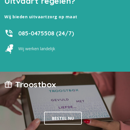
Uitvaart regelen?
Wij bieden uitvaartzorg op maat
085-0475508 (24/7)
Wij werken landelijk
Troostbox
BESTEL NU