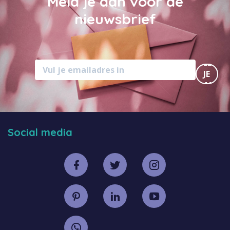
Meld je aan voor de
nieuwsbrief
MELD
JE
AAN
Social media