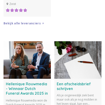
rouwkaartencollectie van
Zeist
Daglief is uniek, origineel en
eigentijds. Elke dag werkt een
vakkundig en creatief team met
passie samen aan de thema’s
rouw en herinneren. Zoals
Bekijk alle leveranciers
rouwdrukwerk met zelf...
Hellenique Rouwmedia
Een afscheidsbrief
- Winnaar Dutch
schrijven
Funeral Awards 2025 in
Als je ongeneeslijk ziek bent
de categorie
maar ook als je nog midden in
Hellenique Rouwmedia won de
'Innovatie'
het leven staat, kan een
Dutch Funeral Awards 2025 in