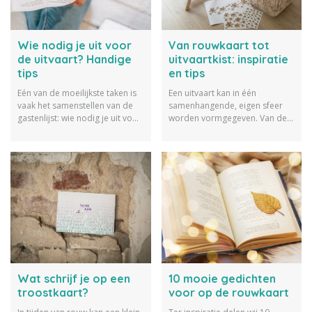
Wie nodig je uit voor
Van rouwkaart tot
de uitvaart? Handige
uitvaartkist: inspiratie
tips
en tips
Eén van de moeilijkste taken is
Een uitvaart kan in één
vaak het samenstellen van de
samenhangende, eigen sfeer
gastenlijst: wie nodig je uit voor
worden vormgegeven. Van de
de uitvaart en wie stuur je
rouwkaart tot de uitvaartkist:
alleen een kennisgeving? Om je
elk element kan afgestemd
te helpen bij deze keuzes,
worden op wie de overledene
hebben we een aantal tips en
was.
adviezen voor je op een rij
gezet.
Wat schrijf je op een
10 mooie gedichten
troostkaart?
voor op de rouwkaart