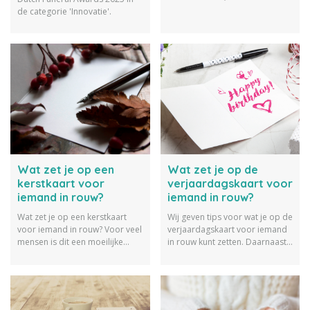
afscheidsbrief schrijven
de categorie 'Innovatie'.
waardevol zijn voor je
nabestaanden. Lees hier o.a.
waarom een afscheidsbrief
schrijven waardevol kan zijn en
ook wat je in een afscheidsbrief
kunt zetten en hoe je een goed
begin maakt.
Wat zet je op een
Wat zet je op de
kerstkaart voor
verjaardagskaart voor
iemand in rouw?
iemand in rouw?
Wat zet je op een kerstkaart
Wij geven tips voor wat je op de
voor iemand in rouw? Voor veel
verjaardagskaart voor iemand
mensen is dit een moeilijke
in rouw kunt zetten. Daarnaast
vraag. Wij helpen je op weg met
lichten wij enkele alternatieven
deze tips.
voor een verjaardagskaart uit.