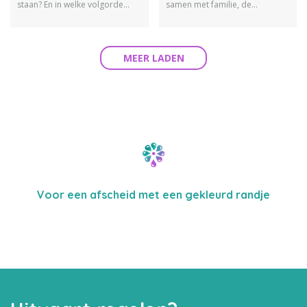
staan? En in welke volgorde
samen met familie, de
noteer je de namen eigenlijk?
uitvaartondernemer waar je
Wij vertellen hier meer over.
mee samenwerkt of met hen
rouwdrukwerk samenstellen.
MEER LADEN
Voor een afscheid met een gekleurd randje