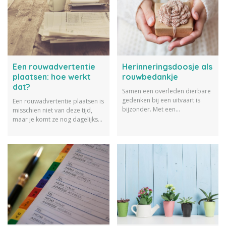
Een rouwadvertentie
Herinneringsdoosje als
plaatsen: hoe werkt
rouwbedankje
dat?
Samen een overleden dierbare
gedenken bij een uitvaart is
Een rouwadvertentie plaatsen is
bijzonder. Met een
misschien niet van deze tijd,
herinneringsdoosje als
maar je komt ze nog dagelijks
rouwbedankje kan je de gasten
tegen in de krant. Maar
bedanken en troosten.
wanneer plaats je deze en waar
moet je dan op letten? Wij
vertellen het!