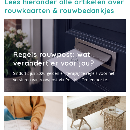
Lees hieronder alle artikelen over
rouwkaarten & rouwbedankjes
Regels rouwpost: wat
verandert er voor jou?
Sinds 12 juli 2026 gelden er gewijzigde regels voor het
versturen van rouwpost via PostNL. Om ervoor te
zorgen dat de rouwkaarten tijdig worden bezorgd en je
weet waar je rekening mee moet houden, hebben we
de belangrijkste wijzigingen en aandachtspunten
overzichtelijk voor je op een rij gezet.