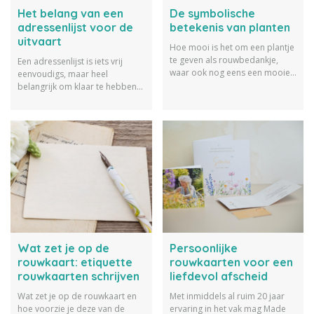
Het belang van een
De symbolische
adressenlijst voor de
betekenis van planten
uitvaart
Hoe mooi is het om een plantje
te geven als rouwbedankje,
Een adressenlijst is iets vrij
waar ook nog eens een mooie
eenvoudigs, maar heel
gedachte achter schuilt? Ontdek
belangrijk om klaar te hebben
hier de symbolische betekenis
liggen. Lees hier meer over het
van planten.
belang van een adressenlijst
voor de uitvaart.
Wat zet je op de
Persoonlijke
rouwkaart: etiquette
rouwkaarten voor een
rouwkaarten schrijven
liefdevol afscheid
Wat zet je op de rouwkaart en
Met inmiddels al ruim 20 jaar
hoe voorzie je deze van de
ervaring in het vak mag Made