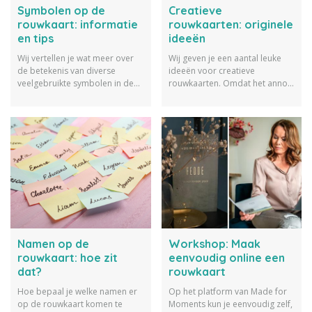
Symbolen op de
Creatieve
rouwkaart: informatie
rouwkaarten: originele
en tips
ideeën
Wij vertellen je wat meer over
Wij geven je een aantal leuke
de betekenis van diverse
ideeën voor creatieve
veelgebruikte symbolen in de
rouwkaarten. Omdat het anno
rouwkaart en delen nog wat
2021 echt wel een stukje
tips voor hoe je deze kunt
creatiever kan en mag.
gebruiken.
Namen op de
Workshop: Maak
rouwkaart: hoe zit
eenvoudig online een
dat?
rouwkaart
Hoe bepaal je welke namen er
Op het platform van Made for
op de rouwkaart komen te
Moments kun je eenvoudig zelf,