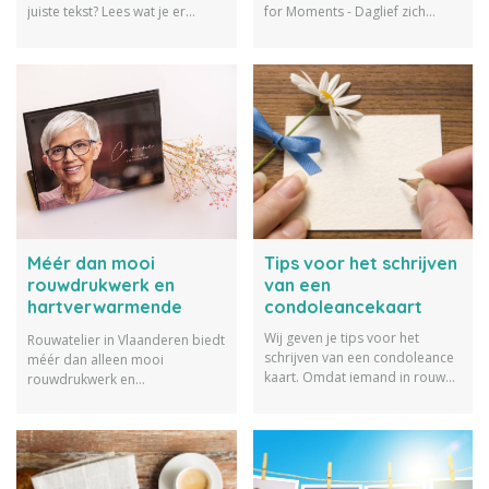
juiste tekst? Lees wat je er
for Moments - Daglief zich
standaard en wat je er
ondertussen een echte kenner
optioneel op kunt zetten. Zo
binnen de kaartenmarkt
weet je zeker dat je niks
noemen.
vergeet!
Méér dan mooi
Tips voor het schrijven
rouwdrukwerk en
van een
hartverwarmende
condoleancekaart
koesterattenties
Wij geven je tips voor het
Rouwatelier in Vlaanderen biedt
schrijven van een condoleance
méér dan alleen mooi
kaart. Omdat iemand in rouw
rouwdrukwerk en
mooie woorden verdient... en
hartverwarmende
nodig heeft.
koesterattenties. Angélique
Savat vertelt ons meer over hun
producten, diensten en missie.