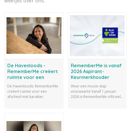
weetjes over ons.
De Havenloods -
RememberMe is vanaf
RememberMe creëert
2026 Aspirant-
ruimte voor een
Keurmerkhouder
afscheid met karakter
Arbeid bij Blik op Werk!
De Havenloods: RememberMe
Weer een mooie stap
creëert ruimte voor een
voorwaarts! Vanaf 1 januari
afscheid met karakter.
2026 is RememberMe officieel
Aspirant-Keurmerkhouder
Arbeid bij Blik op Werk! Dit is
een mijlpaal waar we trots op
zijn, zeker omdat kwaliteit bij
ons altijd op één staat.