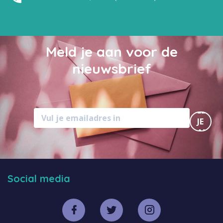
Meld je aan voor de
nieuwsbrief
MELD
JE
AAN
Social media