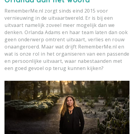
RememberMe.nl zorgt sinds eind 2015 voor
vernieuwing in de uitvaartwereld. Er is bij een
uitvaart namelijk zoveel meer mogelijk dan we
denken. Orlanda Adams en haar team laten dan ook
geen onderwerp omtrent uitvaart, verlies en rouw
onaangeroerd. Maar wat drijft RememberMe.nl en
wat is onze rol in het organiseren van een passende
en persoonlijke uitvaart, waar nabestaanden met
een goed gevoel op terug kunnen kijken?