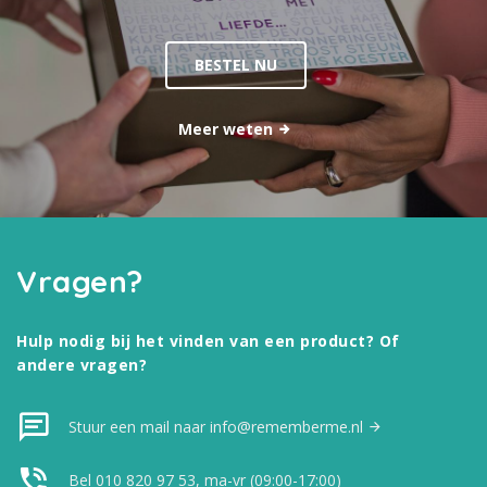
BESTEL NU
Meer weten
Vragen?
Hulp nodig bij het vinden van een product? Of
andere vragen?
Stuur een mail naar info@rememberme.nl
Bel 010 820 97 53, ma-vr (09:00-17:00)