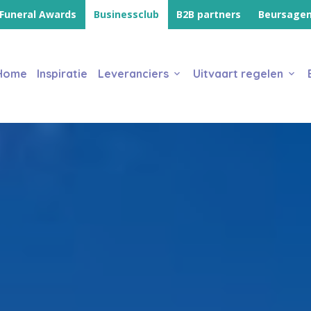
Funeral Awards
Businessclub
B2B partners
Beursage
Home
Inspiratie
Leveranciers
Uitvaart regelen