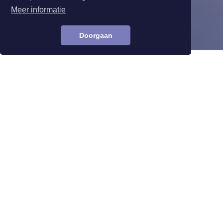
Meer informatie
Doorgaan
Terug naar business club
Bijeenkomst 30 januari 2018
in Lommerrijk
De derde bijeenkomst van onze businessclub vond
plaats in het prachtige
Lommerrijk
in Rotterdam.
Een uitstekende plek om onze 'winter uitvaart
setting' te presenteren, welke we hadden
samengesteld met producten van onze leden. Het
was een drukke bijeenkomst met maar liefst 100
aanwezige leden. Na de presentatie van onze
nieuwe website, kwam Adjiedj Bakas spreken over
de trends voor de uitvaart- en rouwbranche.