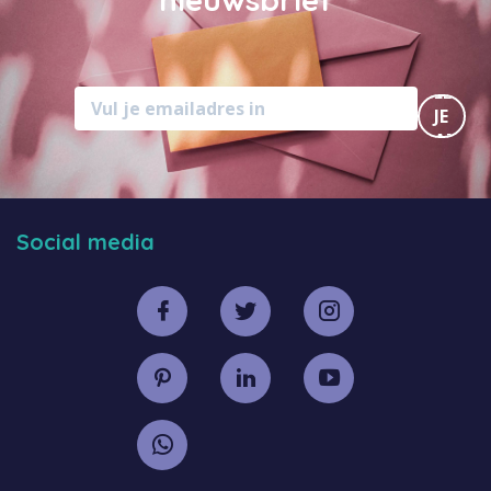
MELD
JE
AAN
Social media