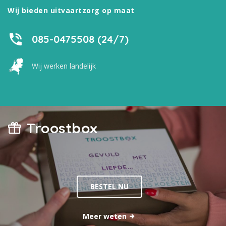
Wij bieden uitvaartzorg op maat
085-0475508 (24/7)
Wij werken landelijk
Troostbox
BESTEL NU
Meer weten