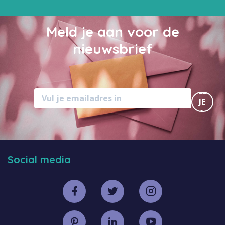
Meld je aan voor de
nieuwsbrief
MELD
JE
AAN
Social media