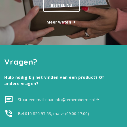
BESTEL NU
Meer weten
Vragen?
Hulp nodig bij het vinden van een product? Of
andere vragen?
Stuur een mail naar info@rememberme.nl
Bel 010 820 97 53, ma-vr (09:00-17:00)