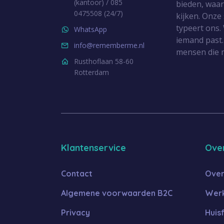
(kantoor) / 085
bieden, waa
0475508 (24/7)
kijken. Onze
typeert ons. 
WhatsApp
iemand past.
info@rememberme.nl
mensen die 
Rusthoflaan 58-60
Rotterdam
Klantenservice
Ove
Contact
Over
Algemene voorwaarden B2C
Werk
Privacy
Huis