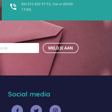
Bel 010 820 97 53, ma-vr (09:00-
17:00)
MELD JE AAN
Social media