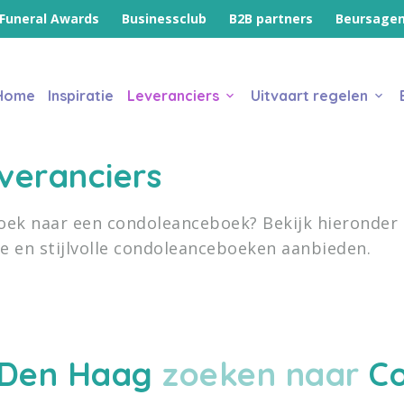
Funeral Awards
Businessclub
B2B partners
Beursage
Home
Inspiratie
Leveranciers
Uitvaart regelen
veranciers
oek naar een condoleanceboek? Bekijk hieronder e
e en stijlvolle condoleanceboeken aanbieden.
Den Haag
zoeken naar
C