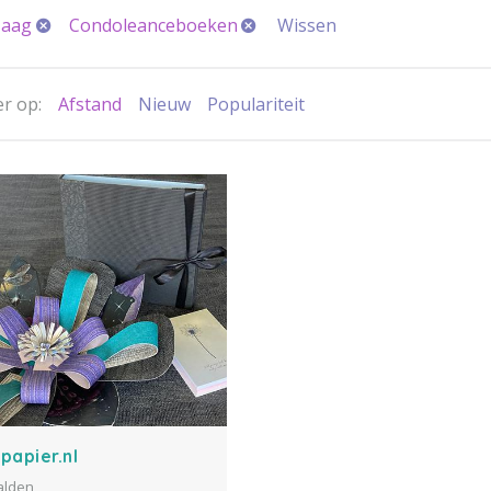
Haag
Condoleanceboeken
Wissen
r op:
Afstand
Nieuw
Populariteit
papier.nl
alden