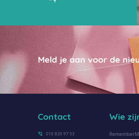
Meld je aan voor de nie
Contact
Wie zi
010 820 97 53
RememberMe.n