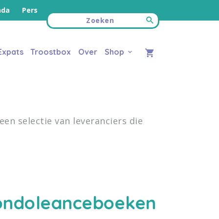
nda
Pers
Expats
Troostbox
Over
Shop
en selectie van leveranciers die
ondoleanceboeken