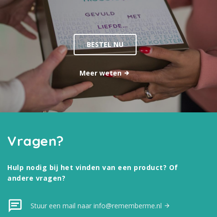
BESTEL NU
Meer weten
Vragen?
Hulp nodig bij het vinden van een product? Of
andere vragen?
Stuur een mail naar info@rememberme.nl