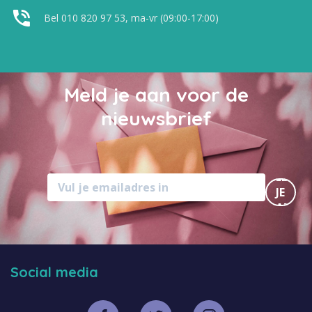
Bel 010 820 97 53, ma-vr (09:00-17:00)
Meld je aan voor de
nieuwsbrief
MELD
JE
AAN
Social media