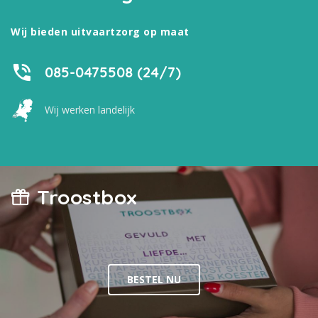
Wij bieden uitvaartzorg op maat
085-0475508 (24/7)
Wij werken landelijk
Troostbox
BESTEL NU