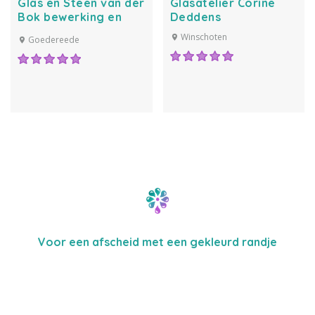
Glas en Steen van der
Glasatelier Corine
Bok bewerking en
Deddens
zandstralen –
Winschoten
Goedereede
gedenktekens –
restauratie
Voor een afscheid met een gekleurd randje