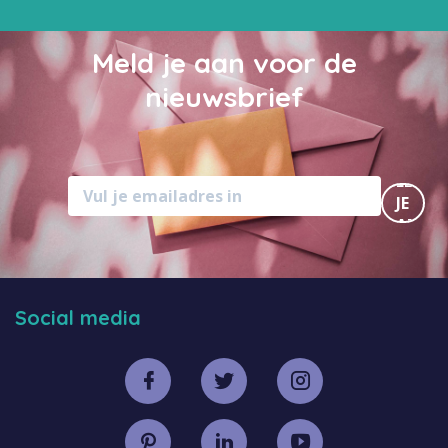
Meld je aan voor de
nieuwsbrief
MELD
JE
AAN
Social media