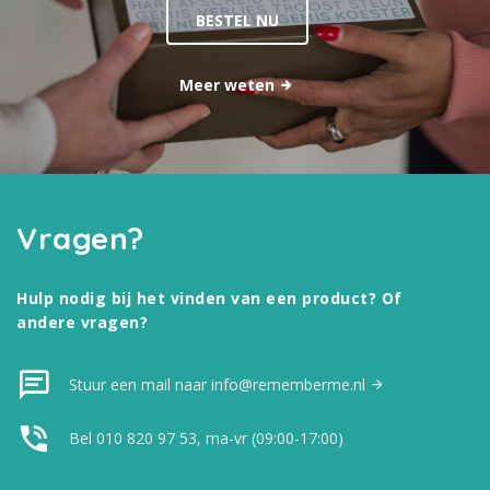
BESTEL NU
Meer weten
Vragen?
Hulp nodig bij het vinden van een product? Of
andere vragen?
Stuur een mail naar info@rememberme.nl
Bel 010 820 97 53, ma-vr (09:00-17:00)