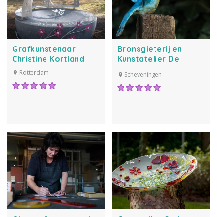
Grafkunstenaar
Bronsgieterij en
Christine Kortland
Kunstatelier De
Paardenstal
Rotterdam
Scheveningen