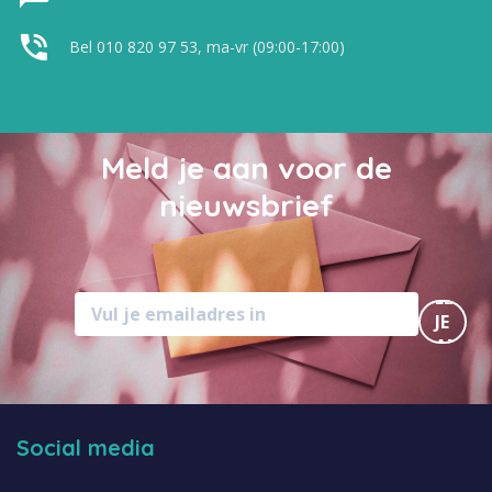
Bel 010 820 97 53, ma-vr (09:00-17:00)
Meld je aan voor de
nieuwsbrief
MELD
JE
AAN
Social media