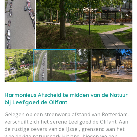
Harmonieus Afscheid te midden van de Natuur
bij Leefgoed de Olifant
Gelegen op een steenworp afstand van Rotterdam,
verschuilt zich het serene Leefgoed de Olifant. Aan
de rustige oevers van de IJssel, grenzend aan het
weelderige natuurpark Hitland, bieden we een