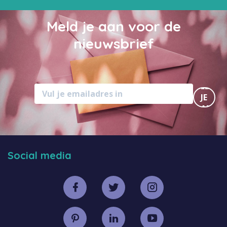
Meld je aan voor de
nieuwsbrief
MELD
JE
AAN
Social media