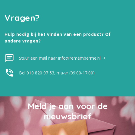
Vragen?
Hulp nodig bij het vinden van een product? Of
andere vragen?
Stuur een mail naar info@rememberme.nl
Bel 010 820 97 53, ma-vr (09:00-17:00)
Meld je aan voor de
nieuwsbrief