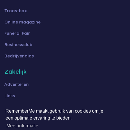
Troostbox
Online magazine
Funeral Fair
Businessclub
Bedrijvengids
Zakelijk
Adverteren
Links
Algemene voorwaarden B2B
RememberMe maakt gebruik van cookies om je
een optimale ervaring te bieden.
Algemene voorwaarden FFOT
Meer informatie