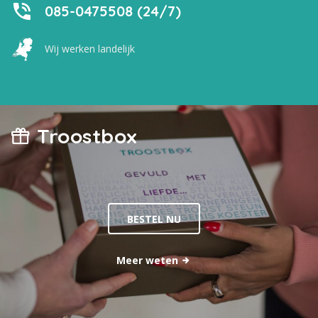
085-0475508 (24/7)
Wij werken landelijk
Troostbox
BESTEL NU
Meer weten