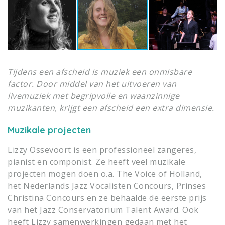
Tijdens een afscheid is muziek een onmisbare
factor. Door middel van het uitvoeren van
livemuziek met begripvolle en waanzinnige
muzikanten, krijgt een afscheid een extra dimensie.
Muzikale projecten
Lizzy Ossevoort is een professioneel zangeres,
pianist en componist. Ze heeft veel muzikale
projecten mogen doen o.a. The Voice of Holland,
het Nederlands Jazz Vocalisten Concours, Prinses
Christina Concours en ze behaalde de eerste prijs
van het Jazz Conservatorium Talent Award. Ook
heeft Lizzy samenwerkingen gedaan met het