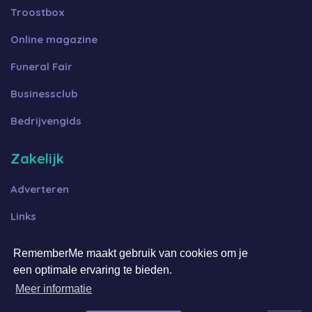
Troostbox
Online magazine
Funeral Fair
Businessclub
Bedrijvengids
Zakelijk
Adverteren
Links
Algemene voorwaarden B2B
RememberMe maakt gebruik van cookies om je
Algemene voorwaarden FFOT
een optimale ervaring te bieden.
Meer informatie