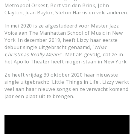
Metropool Orkest, Bert van den Brink, John
Clayton, Jean Baylor, Stefon Harris en vele anderen.
In mei 2020 is ze afgestudeerd voor Master Jazz
Voice aan The Manhattan School of Music in New
York. In december 2019, heeft Lizzy haar eerste
debuut single uitgebracht genaamd, '
What
Christmas Really Means
'. Met als gevolg, dat ze in
het Apollo Theater heeft mogen staan in New York.
Ze heeft vrijdag 30 oktober 2020 haar nieuwste
single uitgebracht: 'Little Things in Life'. Lizzy werkt
veel aan haar nieuwe songs en ze verwacht komend
jaar een plaat uit te brengen.