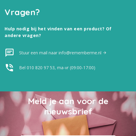
Vragen?
Hulp nodig bij het vinden van een product? Of
andere vragen?
Stuur een mail naar info@rememberme.nl
Bel 010 820 97 53, ma-vr (09:00-17:00)
Meld je aan voor de
nieuwsbrief