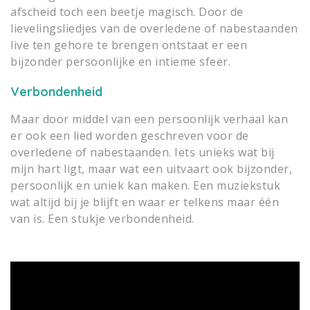
afscheid toch een beetje magisch. Door de
lievelingsliedjes van de overledene of nabestaanden
live ten gehore te brengen ontstaat er een
bijzonder persoonlijke en intieme sfeer.
Verbondenheid
Maar door middel van een persoonlijk verhaal kan
er ook een lied worden geschreven voor de
overledene of nabestaanden. Iets unieks wat bij
mijn hart ligt, maar wat een uitvaart ook bijzonder,
persoonlijk en uniek kan maken. Een muziekstuk
wat altijd bij je blijft en waar er telkens maar één
van is. Een stukje verbondenheid.