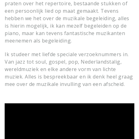
praten over het repertoire, bestaande stukken of
een persoonlijk lied op maat gemaakt. Tevens
hebben we het over de muzikale begeleiding, alles
is hierin mogelijk, ik kan mezelf begeleiden op de
piano, maar kan tevens fantastische muzikanten
meenemen als begeleiding.
Ik studeer met liefde speciale verzoeknummers in.
Van jazz tot soul, gospel, pop, Nederlandstalig,
wereldmuziek en elke andere vorm van lichte
muziek. Alles is bespreekbaar en ik denk heel graag
mee over de muzikale invulling van een afscheid.