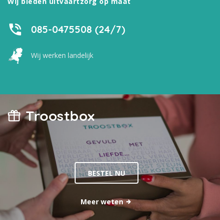
Wij bieden uitvaartzorg op maat
085-0475508 (24/7)
Wij werken landelijk
Troostbox
BESTEL NU
Meer weten