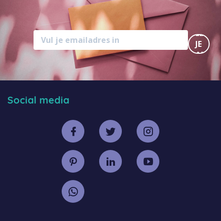
MELD
JE
AAN
Social media