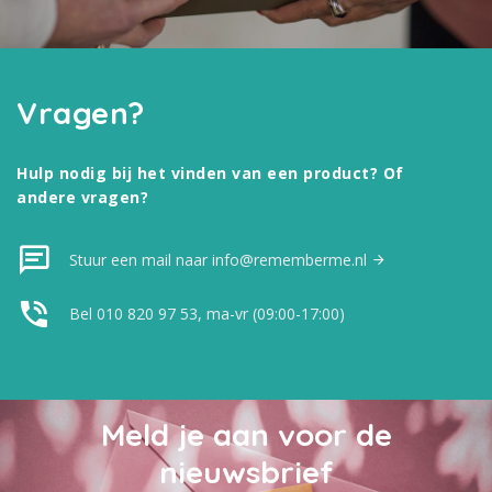
Vragen?
Hulp nodig bij het vinden van een product? Of
andere vragen?
Stuur een mail naar info@rememberme.nl
Bel 010 820 97 53, ma-vr (09:00-17:00)
Meld je aan voor de
nieuwsbrief