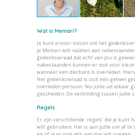
Wat is Memari?
Je kunt ervoor kiezen om het gedenksieraa
je Memari wilt nalaten aan nabestaande
gedenksieraad dat echt van jou is gewee
nabestaanden kunnen er ook voor kieze
wanneer een dierbare is overleden. Hi
Het gedenksieraad is ooit één geheel ge
overleden persoon. Nu jullie uit elkaar
gescheiden. De verbinding tussen jullie za
Regels
Er zijn verschillende ‘regels’ die je ku
wilt gebruiken. Het is aan jullie om af te
en of je er nog iets aan toe wilt voegen