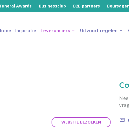
Funeral Awards
Businessclub
B2B partners
Beursage
Home
Inspiratie
Leveranciers
Uitvaart regelen
Co
Neem
vrag
WEBSITE BEZOEKEN