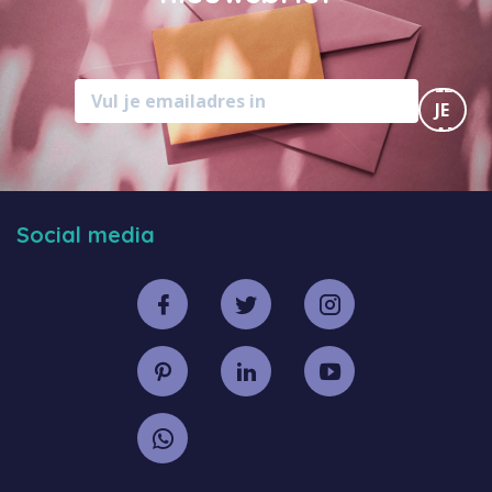
MELD
JE
AAN
Social media