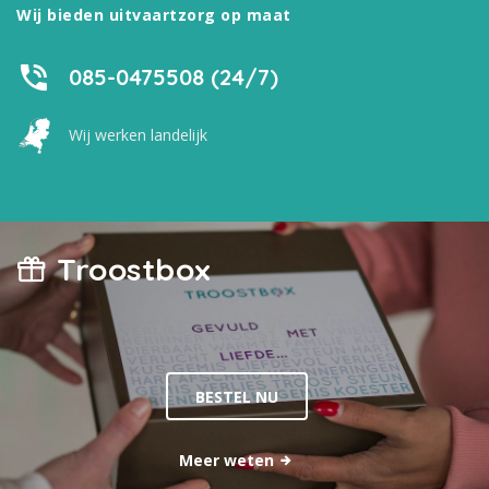
Wij bieden uitvaartzorg op maat
085-0475508 (24/7)
Wij werken landelijk
Troostbox
BESTEL NU
Meer weten