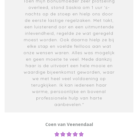
Toen mijn bonusmoeder zeer plotseling
overleed, stond Saskia om 1 uur 's-
nachts op de stoep en hielp ons door
de eerste lastige regelzaken. Met takt,
een luisterend oor en een uitmuntende
inlevendheid, regelde ze wat geregeld
moest worden. Ook daarna hielp ze bij
elke stap en voelde feilloos aan wat
onze wensen waren. Alles was mogelijk
en geen moeite te veel. Mede dankzij
haar is de uitvaart een hele mooie en
waardige bijeenkomst geworden, waar
we met heel veel voldoening op
terugkijken. Ik kan iedereen haar
warme, persoonlijke en bovenal
professionele hulp van harte
aanbevelen."
Coen van Veenendaal