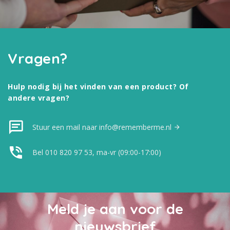
Vragen?
Hulp nodig bij het vinden van een product? Of
andere vragen?
Stuur een mail naar info@rememberme.nl
Bel 010 820 97 53, ma-vr (09:00-17:00)
Meld je aan voor de
nieuwsbrief