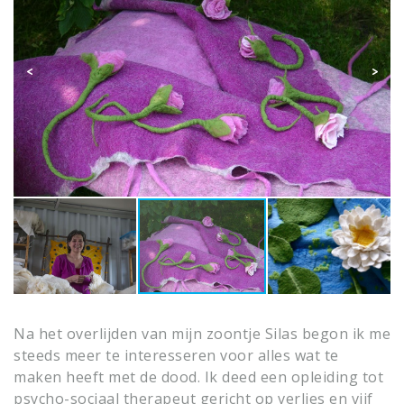
Na het overlijden van mijn zoontje Silas begon ik me
steeds meer te interesseren voor alles wat te
maken heeft met de dood. Ik deed een opleiding tot
psycho-sociaal therapeut gericht op verlies en vijf