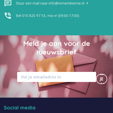
Stuur een mail naar info@rememberme.nl
Bel 010 820 97 53, ma-vr (09:00-17:00)
Meld je aan voor de
nieuwsbrief
MELD
JE
AAN
Social media