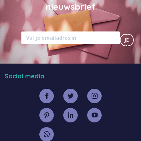
nieuwsbrief
MELD
JE
AAN
Social media