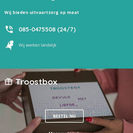
Wij bieden uitvaartzorg op maat
085-0475508 (24/7)
Wij werken landelijk
Troostbox
BESTEL NU