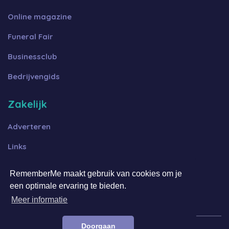
Online magazine
Funeral Fair
Businessclub
Bedrijvengids
Zakelijk
Adverteren
Links
Algemene voorwaarden B2B
RememberMe maakt gebruik van cookies om je
een optimale ervaring te bieden.
Algemene voorwaarden FFOT
Meer informatie
Doorgaan