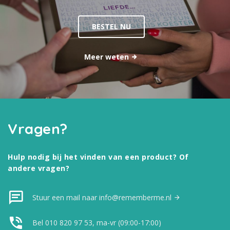
BESTEL NU
Meer weten
Vragen?
Hulp nodig bij het vinden van een product? Of
andere vragen?
Stuur een mail naar info@rememberme.nl
Bel 010 820 97 53, ma-vr (09:00-17:00)