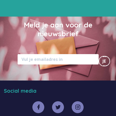
Meld je aan voor de
nieuwsbrief
MELD
JE
AAN
Social media