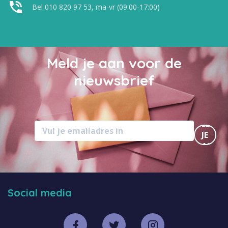
Bel 010 820 97 53, ma-vr (09:00-17:00)
Meld je aan voor de
nieuwsbrief
MELD
JE
AAN
Social media