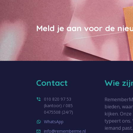
Meld je aan voor de nie
Contact
Wie zi
010 820 97 53
RememberMe.n
(kantoor) / 085
bieden, waa
0475508 (24/7)
kijken. Onze
typeert ons. 
WhatsApp
iemand past.
info@rememberme.nl