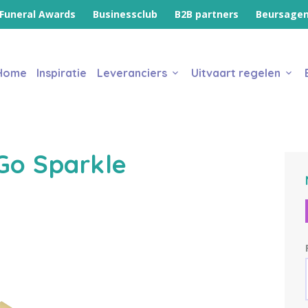
Funeral Awards
Businessclub
B2B partners
Beursage
Home
Inspiratie
Leveranciers
Uitvaart regelen
Go Sparkle