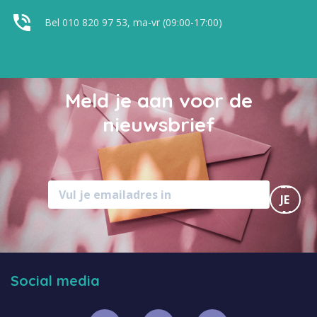
Bel 010 820 97 53, ma-vr (09:00-17:00)
Meld je aan voor de
nieuwsbrief
MELD
JE
AAN
Social media