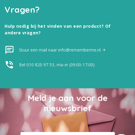
Vragen?
Hulp nodig bij het vinden van een product? Of
andere vragen?
Stuur een mail naar info@rememberme.nl
Bel 010 820 97 53, ma-vr (09:00-17:00)
Meld je aan voor de
nieuwsbrief
MELD