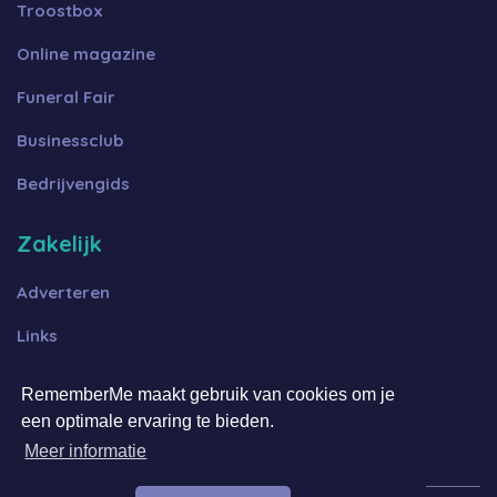
Troostbox
Online magazine
Funeral Fair
Businessclub
Bedrijvengids
Zakelijk
Adverteren
Links
Algemene voorwaarden B2B
RememberMe maakt gebruik van cookies om je
Algemene voorwaarden FFOT
een optimale ervaring te bieden.
Meer informatie