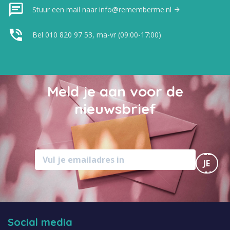
Stuur een mail naar info@rememberme.nl
Bel 010 820 97 53, ma-vr (09:00-17:00)
Meld je aan voor de
nieuwsbrief
MELD
JE
AAN
Social media