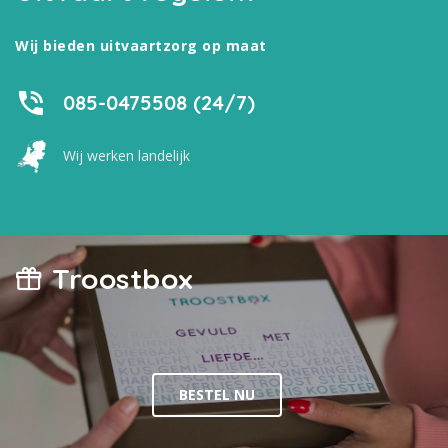
Wij bieden uitvaartzorg op maat
085-0475508 (24/7)
Wij werken landelijk
Troostbox
BESTEL NU