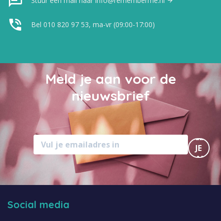
Stuur een mail naar info@rememberme.nl
Bel 010 820 97 53, ma-vr (09:00-17:00)
Meld je aan voor de
nieuwsbrief
MELD
JE
AAN
Social media