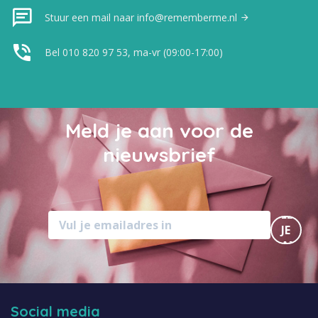
Stuur een mail naar info@rememberme.nl
Bel 010 820 97 53, ma-vr (09:00-17:00)
Meld je aan voor de
nieuwsbrief
MELD
JE
AAN
Social media