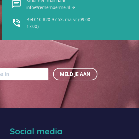
Stuur een mail naar
info@rememberme.nl
Bel 010 820 97 53, ma-vr (09:00-
17:00)
MELD JE AAN
Social media