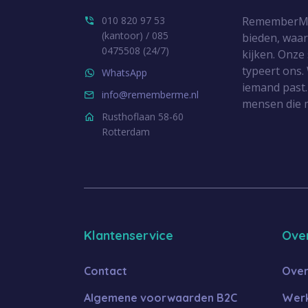
010 820 97 53
RememberMe.n
(kantoor) / 085
bieden, waa
0475508 (24/7)
kijken. Onze
typeert ons. 
WhatsApp
iemand past.
info@rememberme.nl
mensen die 
Rusthoflaan 58-60
Rotterdam
Klantenservice
Ove
Contact
Over
Algemene voorwaarden B2C
Werk