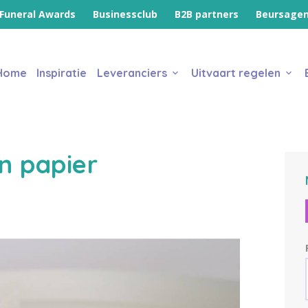
Funeral Awards
Businessclub
B2B partners
Beursage
Home
Inspiratie
Leveranciers
Uitvaart regelen
n papier